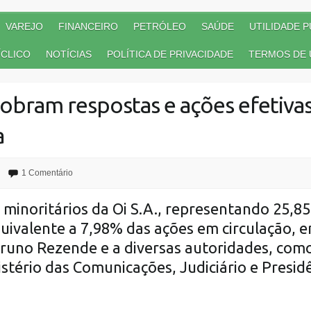
VAREJO
FINANCEIRO
PETRÓLEO
SAÚDE
UTILIDADE P
CLICO
NOTÍCIAS
POLÍTICA DE PRIVACIDADE
TERMOS DE 
cobram respostas e ações efetivas
a
1 Comentário
 minoritários da
Oi S.A.
, representando 25,85
quivalente a 7,98% das ações em circulação, 
 Bruno Rezende e a diversas autoridades, com
istério das Comunicações, Judiciário e Presid