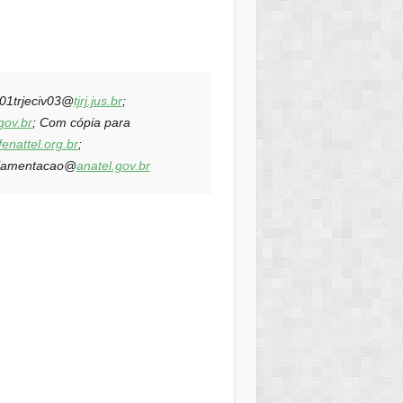
.01trjeciv03@
tjrj.jus.br
;
gov.br
; Com cópia para
fenattel.org.br
;
ulamentacao@
anatel.gov.br