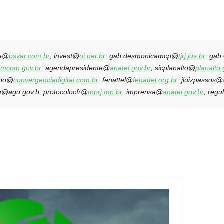
de@
psvar.com.br
; invest@
oi.net.br
; gab.desmonicamcp@
tjrj.jus.br
; gab
@
mcom.gov.br
; agendapresidente@
anatel.gov.br
; sicplanalto@
planalto.
obo@
convergenciadigital.com.br
; fenattel@
fenattel.org.br
; jluizpassos@
u@agu.gov.b
; protocolocfr@
mprj.mp.br
; imprensa@
anatel.gov.br
; reg