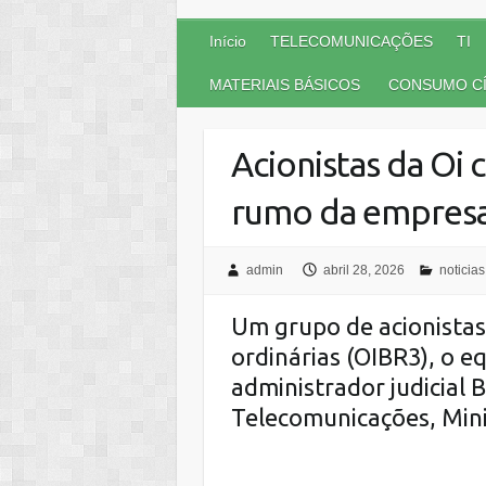
Início
TELECOMUNICAÇÕES
TI
MATERIAIS BÁSICOS
CONSUMO CÍ
Acionistas da Oi 
rumo da empres
admin
abril 28, 2026
noticias
Um grupo de acionistas
ordinárias (OIBR3), o e
administrador judicial
Telecomunicações
, Min