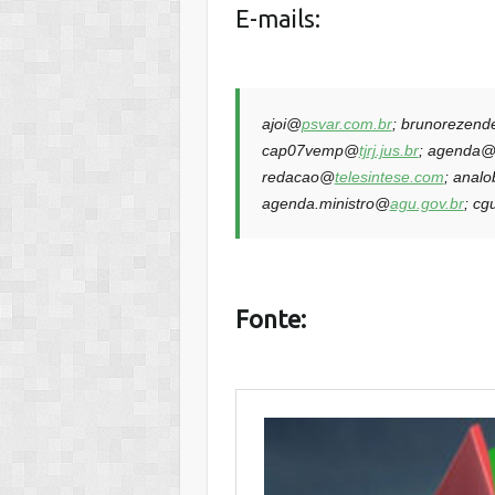
E-mails:
ajoi@
psvar.com.br
; brunorezen
cap07vemp@
tjrj.jus.br
; agenda
redacao@
telesintese.com
; anal
agenda.ministro@
agu.gov.br
;
cg
Fonte: