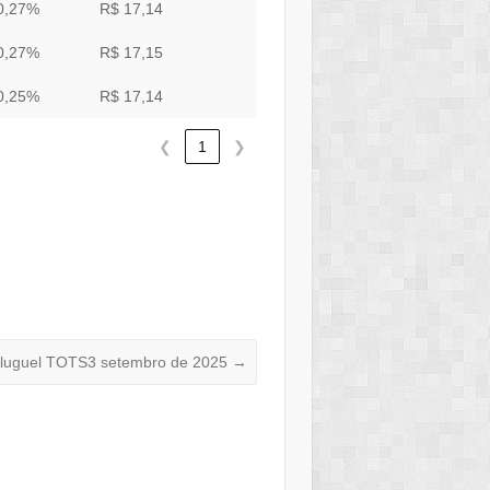
0,27%
R$ 17,14
0,27%
R$ 17,15
0,25%
R$ 17,14
❮
1
❯
luguel TOTS3 setembro de 2025
→