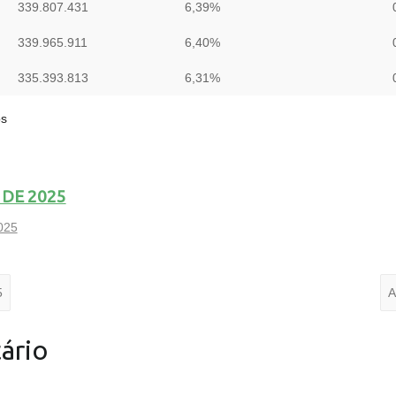
339.807.431
6,39%
339.965.911
6,40%
335.393.813
6,31%
os
DE 2025
025
5
A
ário