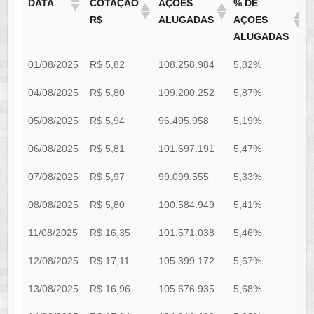
DATA
COTAÇÃO
AÇÕES
% DE
R$
ALUGADAS
AÇOES
ALUGADAS
01/08/2025
R$ 5,82
108.258.984
5,82%
0
04/08/2025
R$ 5,80
109.200.252
5,87%
0
05/08/2025
R$ 5,94
96.495.958
5,19%
0
06/08/2025
R$ 5,81
101.697.191
5,47%
0
07/08/2025
R$ 5,97
99.099.555
5,33%
0
08/08/2025
R$ 5,80
100.584.949
5,41%
0
11/08/2025
R$ 16,35
101.571.038
5,46%
0
12/08/2025
R$ 17,11
105.399.172
5,67%
0
13/08/2025
R$ 16,96
105.676.935
5,68%
0