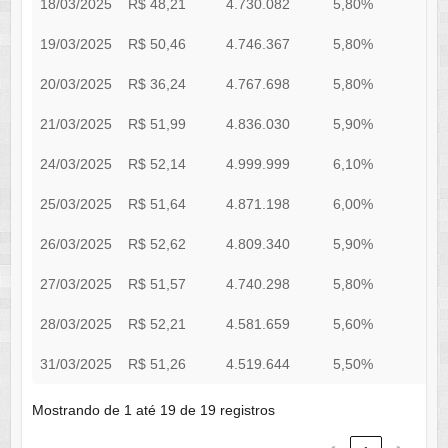
18/03/2025
R$ 48,21
4.730.082
5,80%
0
19/03/2025
R$ 50,46
4.746.367
5,80%
0
20/03/2025
R$ 36,24
4.767.698
5,80%
0
21/03/2025
R$ 51,99
4.836.030
5,90%
0
24/03/2025
R$ 52,14
4.999.999
6,10%
0
25/03/2025
R$ 51,64
4.871.198
6,00%
0
26/03/2025
R$ 52,62
4.809.340
5,90%
0
27/03/2025
R$ 51,57
4.740.298
5,80%
0
28/03/2025
R$ 52,21
4.581.659
5,60%
0
31/03/2025
R$ 51,26
4.519.644
5,50%
0
Mostrando de 1 até 19 de 19 registros