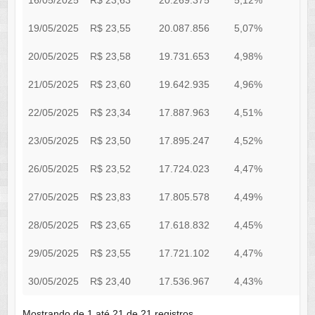
16/05/2025
R$ 23,63
20.269.375
5,12%
0
19/05/2025
R$ 23,55
20.087.856
5,07%
0
20/05/2025
R$ 23,58
19.731.653
4,98%
0
21/05/2025
R$ 23,60
19.642.935
4,96%
0
22/05/2025
R$ 23,34
17.887.963
4,51%
0
23/05/2025
R$ 23,50
17.895.247
4,52%
0
26/05/2025
R$ 23,52
17.724.023
4,47%
0
27/05/2025
R$ 23,83
17.805.578
4,49%
0
28/05/2025
R$ 23,65
17.618.832
4,45%
0
29/05/2025
R$ 23,55
17.721.102
4,47%
0
30/05/2025
R$ 23,40
17.536.967
4,43%
0
Mostrando de 1 até 21 de 21 registros