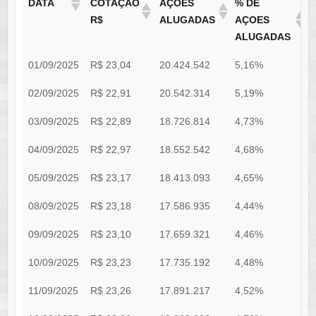
DATA
COTAÇÃO
AÇÕES
% DE
R$
ALUGADAS
AÇOES
ALUGADAS
01/09/2025
R$ 23,04
20.424.542
5,16%
0
02/09/2025
R$ 22,91
20.542.314
5,19%
0
03/09/2025
R$ 22,89
18.726.814
4,73%
0
04/09/2025
R$ 22,97
18.552.542
4,68%
0
05/09/2025
R$ 23,17
18.413.093
4,65%
0
08/09/2025
R$ 23,18
17.586.935
4,44%
0
09/09/2025
R$ 23,10
17.659.321
4,46%
0
10/09/2025
R$ 23,23
17.735.192
4,48%
0
11/09/2025
R$ 23,26
17.891.217
4,52%
0