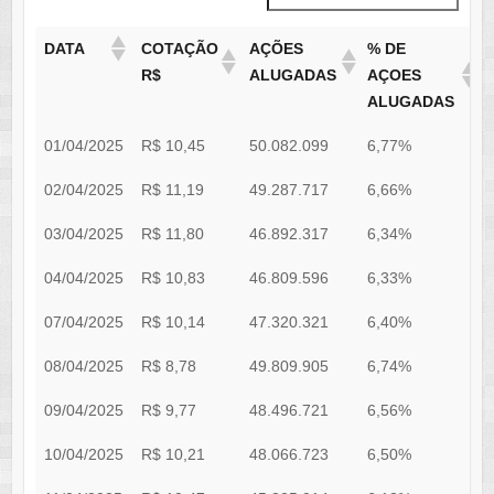
DATA
COTAÇÃO
AÇÕES
% DE
R$
ALUGADAS
AÇOES
ALUGADAS
01/04/2025
R$ 10,45
50.082.099
6,77%
1
02/04/2025
R$ 11,19
49.287.717
6,66%
1
03/04/2025
R$ 11,80
46.892.317
6,34%
1
04/04/2025
R$ 10,83
46.809.596
6,33%
1
07/04/2025
R$ 10,14
47.320.321
6,40%
1
08/04/2025
R$ 8,78
49.809.905
6,74%
1
09/04/2025
R$ 9,77
48.496.721
6,56%
1
10/04/2025
R$ 10,21
48.066.723
6,50%
1