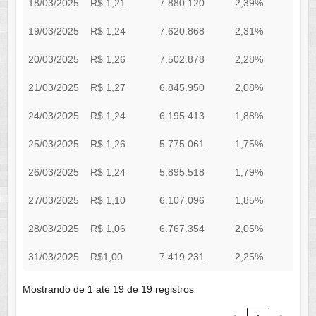
18/03/2025
R$ 1,21
7.880.120
2,39%
2
19/03/2025
R$ 1,24
7.620.868
2,31%
2
20/03/2025
R$ 1,26
7.502.878
2,28%
2
21/03/2025
R$ 1,27
6.845.950
2,08%
2
24/03/2025
R$ 1,24
6.195.413
1,88%
2
25/03/2025
R$ 1,26
5.775.061
1,75%
2
26/03/2025
R$ 1,24
5.895.518
1,79%
2
27/03/2025
R$ 1,10
6.107.096
1,85%
2
28/03/2025
R$ 1,06
6.767.354
2,05%
2
31/03/2025
R$1,00
7.419.231
2,25%
2
Mostrando de 1 até 19 de 19 registros