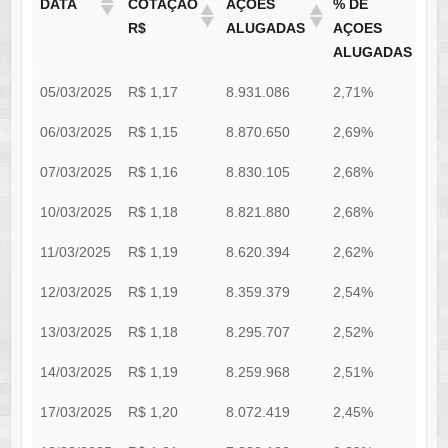
DATA
COTAÇÃO
AÇÕES
% DE
R$
ALUGADAS
AÇOES
ALUGADAS
DATA
COTAÇÃO
AÇÕES
% DE
05/03/2025
R$ 1,17
8.931.086
2,71%
2
R$
ALUGADAS
AÇOES
06/03/2025
R$ 1,15
8.870.650
ALUGADAS
2,69%
2
07/03/2025
R$ 1,16
8.830.105
2,68%
2
10/03/2025
R$ 1,18
8.821.880
2,68%
2
11/03/2025
R$ 1,19
8.620.394
2,62%
2
12/03/2025
R$ 1,19
8.359.379
2,54%
2
13/03/2025
R$ 1,18
8.295.707
2,52%
2
14/03/2025
R$ 1,19
8.259.968
2,51%
2
17/03/2025
R$ 1,20
8.072.419
2,45%
2