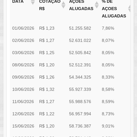
DATA
COTAÇÃO
AÇÕES
% DE
R$
ALUGADAS
AÇOES
ALUGADAS
01/06/2026
R$ 1,23
51.255.582
7,86%
R
02/06/2026
R$ 1,27
52.631.022
8,07%
R
03/06/2026
R$ 1,25
52.505.842
8,05%
R
08/06/2026
R$ 1,20
52.512.391
8,05%
R
09/06/2026
R$ 1,26
54.344.325
8,33%
R
10/06/2026
R$ 1,32
55.927.339
8,58%
R
11/06/2026
R$ 1,27
55.988.576
8,59%
R
12/06/2026
R$ 1,22
56.957.994
8,73%
R
15/06/2026
R$ 1,20
58.736.387
9,01%
R