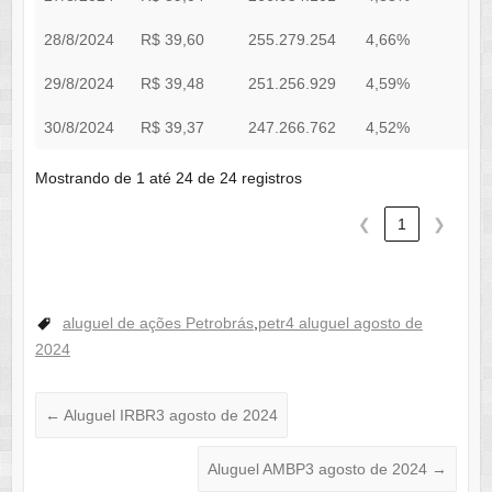
28/8/2024
R$ 39,60
255.279.254
4,66%
0
29/8/2024
R$ 39,48
251.256.929
4,59%
0
30/8/2024
R$ 39,37
247.266.762
4,52%
0
Mostrando de 1 até 24 de 24 registros
❮
1
❯
aluguel de ações Petrobrás
,
petr4 aluguel agosto de
2024
←
Aluguel IRBR3 agosto de 2024
Aluguel AMBP3 agosto de 2024
→