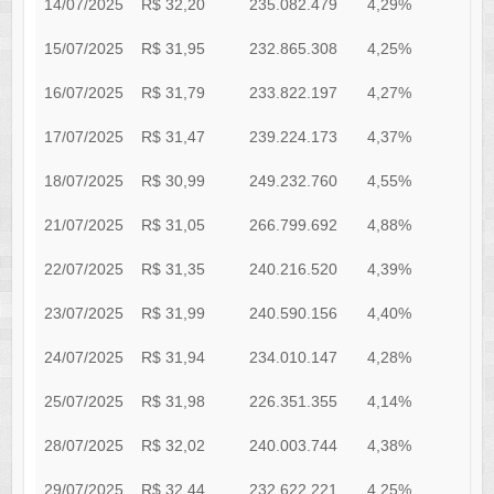
14/07/2025
R$ 32,20
235.082.479
4,29%
0
15/07/2025
R$ 31,95
232.865.308
4,25%
0
16/07/2025
R$ 31,79
233.822.197
4,27%
0
17/07/2025
R$ 31,47
239.224.173
4,37%
0
18/07/2025
R$ 30,99
249.232.760
4,55%
0
21/07/2025
R$ 31,05
266.799.692
4,88%
0
22/07/2025
R$ 31,35
240.216.520
4,39%
0
23/07/2025
R$ 31,99
240.590.156
4,40%
0
24/07/2025
R$ 31,94
234.010.147
4,28%
0
25/07/2025
R$ 31,98
226.351.355
4,14%
0
28/07/2025
R$ 32,02
240.003.744
4,38%
0
29/07/2025
R$ 32,44
232.622.221
4,25%
0