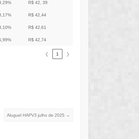
8,29%
R$ 42, 39
8,17%
R$ 42,44
8,10%
R$ 42,61
6,99%
R$ 42,74
❮
1
❯
Aluguel HAPV3 julho de 2025
→