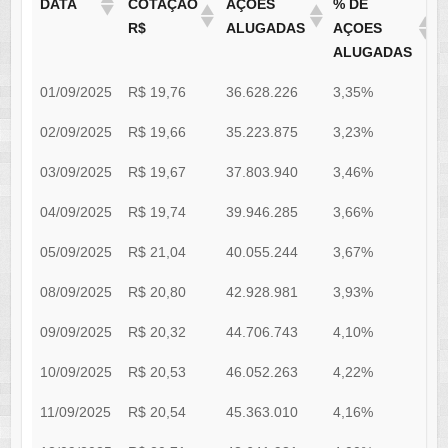
DATA
COTAÇÃO
AÇÕES
% DE
R$
ALUGADAS
AÇOES
ALUGADAS
01/09/2025
R$ 19,76
36.628.226
3,35%
0
02/09/2025
R$ 19,66
35.223.875
3,23%
0
03/09/2025
R$ 19,67
37.803.940
3,46%
0
04/09/2025
R$ 19,74
39.946.285
3,66%
0
05/09/2025
R$ 21,04
40.055.244
3,67%
0
08/09/2025
R$ 20,80
42.928.981
3,93%
0
09/09/2025
R$ 20,32
44.706.743
4,10%
0
10/09/2025
R$ 20,53
46.052.263
4,22%
0
11/09/2025
R$ 20,54
45.363.010
4,16%
0