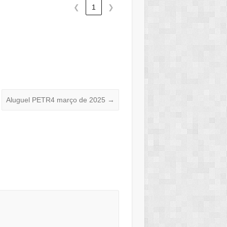
❮
1
❯
Aluguel PETR4 março de 2025
→