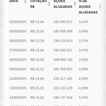
DATA
COTAÇÃO
AÇÕES
% DE
R$
ALUGADAS
AÇOES
ALUGADAS
02/05/2025
R$ 13,44
181.590.617
3,41%
0
05/05/2025
R$ 13,30
185.556.698
3,49%
0
06/05/2025
R$ 13,24
198.124.613
3,72%
0
07/05/2025
R$ 13,04
195.444.527
3,67%
0
08/05/2025
R$ 15,08
208.805.740
3,93%
0
09/05/2025
R$ 15,12
243.358.922
4,58%
0
12/05/2025
R$ 14,90
230.117.145
4,33%
0
13/05/2025
R$ 15,22
222.322.129
4,18%
0
14/05/2025
R$ 15,20
196.737.324
3,70%
0