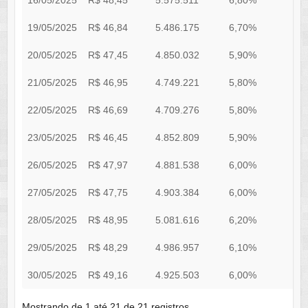
16/05/2025
R$ 48,45
5.575.511
6,80%
0
19/05/2025
R$ 46,84
5.486.175
6,70%
0
20/05/2025
R$ 47,45
4.850.032
5,90%
0
21/05/2025
R$ 46,95
4.749.221
5,80%
0
22/05/2025
R$ 46,69
4.709.276
5,80%
0
23/05/2025
R$ 46,45
4.852.809
5,90%
0
26/05/2025
R$ 47,97
4.881.538
6,00%
0
27/05/2025
R$ 47,75
4.903.384
6,00%
0
28/05/2025
R$ 48,95
5.081.616
6,20%
0
29/05/2025
R$ 48,29
4.986.957
6,10%
0
30/05/2025
R$ 49,16
4.925.503
6,00%
0
Mostrando de 1 até 21 de 21 registros