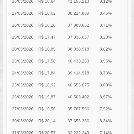
16/03/2026
R$ 18,64
41.195.213
9,12%
5
17/03/2026
R$ 18,02
38.214.889
8,46%
5
18/03/2026
R$ 18,26
37.989.662
8,71%
5
19/03/2026
R$ 17,47
37.036.057
8,20%
4
20/03/2026
R$ 16,89
38.938.918
8,62%
4
23/03/2026
R$ 17,50
40.433.263
8,95%
4
24/03/2026
R$ 17,84
39.414.918
8,73%
3
25/03/2026
R$ 18,92
40.653.675
9,00%
3
26/03/2026
R$ 19,87
40.503.402
8,97%
3
27/03/2026
R$ 19,56
35.787.566
7,92%
3
30/03/2026
R$ 20,14
37.656.366
8,34%
2
31/03/2026
R$ 20,57
32.232.249
7,14%
2