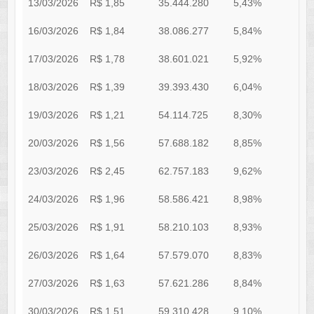
13/03/2026
R$ 1,85
35.444.280
5,43%
9
16/03/2026
R$ 1,84
38.086.277
5,84%
9
17/03/2026
R$ 1,78
38.601.021
5,92%
8
18/03/2026
R$ 1,39
39.393.430
6,04%
8
19/03/2026
R$ 1,21
54.114.725
8,30%
8
20/03/2026
R$ 1,56
57.688.182
8,85%
8
23/03/2026
R$ 2,45
62.757.183
9,62%
8
24/03/2026
R$ 1,96
58.586.421
8,98%
1
25/03/2026
R$ 1,91
58.210.103
8,93%
1
26/03/2026
R$ 1,64
57.579.070
8,83%
1
27/03/2026
R$ 1,63
57.621.286
8,84%
1
30/03/2026
R$ 1,51
59.310.428
9,10%
1