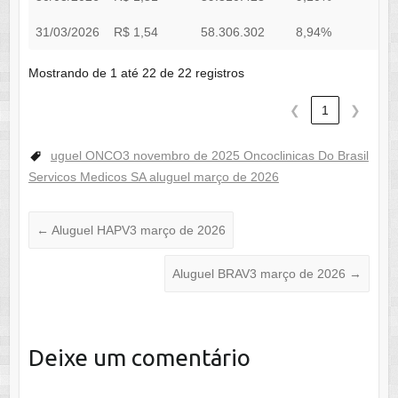
31/03/2026
R$ 1,54
58.306.302
8,94%
1
Mostrando de 1 até 22 de 22 registros
❮
1
❯
uguel ONCO3 novembro de 2025 Oncoclinicas Do Brasil
Servicos Medicos SA aluguel março de 2026
←
Aluguel HAPV3 março de 2026
Aluguel BRAV3 março de 2026
→
Deixe um comentário