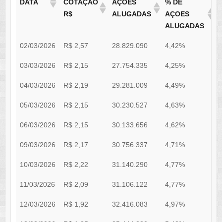
DATA
COTAÇÃO
AÇÕES
% DE
R$
ALUGADAS
AÇOES
ALUGADAS
02/03/2026
R$ 2,57
28.829.090
4,42%
9
03/03/2026
R$ 2,15
27.754.335
4,25%
9
04/03/2026
R$ 2,19
29.281.009
4,49%
9
05/03/2026
R$ 2,15
30.230.527
4,63%
9
06/03/2026
R$ 2,15
30.133.656
4,62%
9
09/03/2026
R$ 2,17
30.756.337
4,71%
9
10/03/2026
R$ 2,22
31.140.290
4,77%
9
11/03/2026
R$ 2,09
31.106.122
4,77%
9
12/03/2026
R$ 1,92
32.416.083
4,97%
9