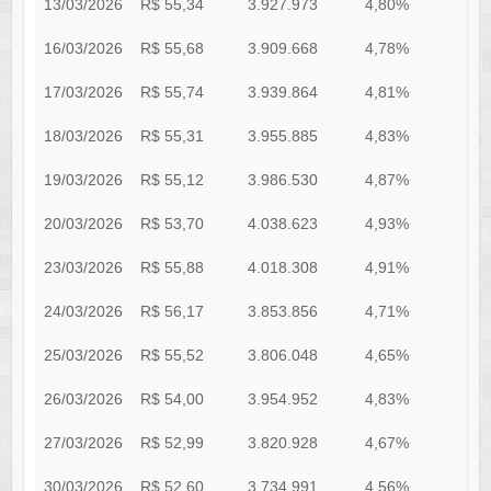
13/03/2026
R$ 55,34
3.927.973
4,80%
0
16/03/2026
R$ 55,68
3.909.668
4,78%
0
17/03/2026
R$ 55,74
3.939.864
4,81%
0
18/03/2026
R$ 55,31
3.955.885
4,83%
0
19/03/2026
R$ 55,12
3.986.530
4,87%
0
20/03/2026
R$ 53,70
4.038.623
4,93%
0
23/03/2026
R$ 55,88
4.018.308
4,91%
0
24/03/2026
R$ 56,17
3.853.856
4,71%
0
25/03/2026
R$ 55,52
3.806.048
4,65%
0
26/03/2026
R$ 54,00
3.954.952
4,83%
0
27/03/2026
R$ 52,99
3.820.928
4,67%
0
30/03/2026
R$ 52,60
3.734.991
4,56%
0