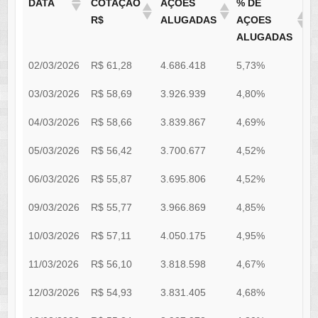
DATA
COTAÇÃO
AÇÕES
% DE
R$
ALUGADAS
AÇOES
ALUGADAS
02/03/2026
R$ 61,28
4.686.418
5,73%
0
03/03/2026
R$ 58,69
3.926.939
4,80%
0
04/03/2026
R$ 58,66
3.839.867
4,69%
0
05/03/2026
R$ 56,42
3.700.677
4,52%
0
06/03/2026
R$ 55,87
3.695.806
4,52%
0
09/03/2026
R$ 55,77
3.966.869
4,85%
0
10/03/2026
R$ 57,11
4.050.175
4,95%
0
11/03/2026
R$ 56,10
3.818.598
4,67%
0
12/03/2026
R$ 54,93
3.831.405
4,68%
0