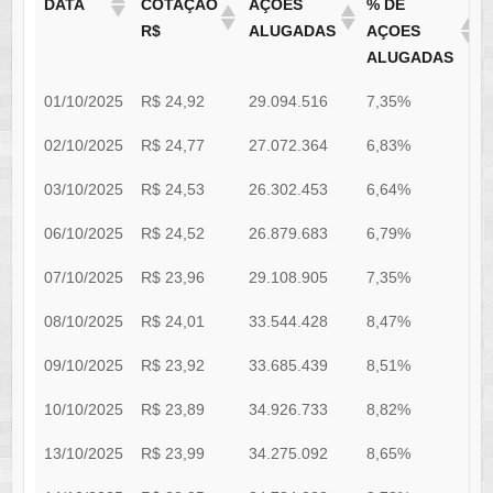
DATA
COTAÇÃO
AÇÕES
% DE
R$
ALUGADAS
AÇOES
ALUGADAS
01/10/2025
R$ 24,92
29.094.516
7,35%
0
02/10/2025
R$ 24,77
27.072.364
6,83%
0
03/10/2025
R$ 24,53
26.302.453
6,64%
0
06/10/2025
R$ 24,52
26.879.683
6,79%
0
07/10/2025
R$ 23,96
29.108.905
7,35%
0
08/10/2025
R$ 24,01
33.544.428
8,47%
0
09/10/2025
R$ 23,92
33.685.439
8,51%
0
10/10/2025
R$ 23,89
34.926.733
8,82%
0
13/10/2025
R$ 23,99
34.275.092
8,65%
0