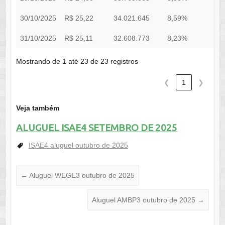
30/10/2025
R$ 25,22
34.021.645
8,59%
0
31/10/2025
R$ 25,11
32.608.773
8,23%
0
Mostrando de 1 até 23 de 23 registros
❮
1
❯
Veja também
ALUGUEL ISAE4 SETEMBRO DE 2025
ISAE4 aluguel outubro de 2025
←
Aluguel WEGE3 outubro de 2025
Aluguel AMBP3 outubro de 2025
→