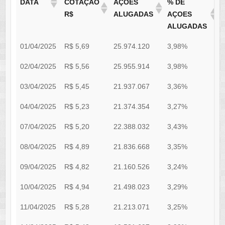
DATA
COTAÇÃO
AÇÕES
% DE
R$
ALUGADAS
AÇOES
ALUGADAS
01/04/2025
R$ 5,69
25.974.120
3,98%
2
02/04/2025
R$ 5,56
25.955.914
3,98%
2
03/04/2025
R$ 5,45
21.937.067
3,36%
2
04/04/2025
R$ 5,23
21.374.354
3,27%
2
07/04/2025
R$ 5,20
22.388.032
3,43%
2
08/04/2025
R$ 4,89
21.836.668
3,35%
2
09/04/2025
R$ 4,82
21.160.526
3,24%
2
10/04/2025
R$ 4,94
21.498.023
3,29%
1
11/04/2025
R$ 5,28
21.213.071
3,25%
2