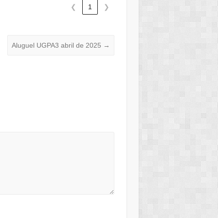
❮
1
❯
Aluguel UGPA3 abril de 2025
→