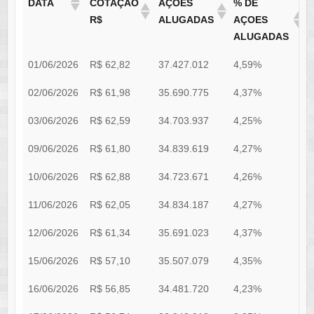
DATA
COTAÇÃO
AÇÕES
% DE
R$
ALUGADAS
AÇOES
ALUGADAS
01/06/2026
R$ 62,82
37.427.012
4,59%
R
02/06/2026
R$ 61,98
35.690.775
4,37%
R
03/06/2026
R$ 62,59
34.703.937
4,25%
R
09/06/2026
R$ 61,80
34.839.619
4,27%
R
10/06/2026
R$ 62,88
34.723.671
4,26%
R
11/06/2026
R$ 62,05
34.834.187
4,27%
R
12/06/2026
R$ 61,34
35.691.023
4,37%
R
15/06/2026
R$ 57,10
35.507.079
4,35%
R
16/06/2026
R$ 56,85
34.481.720
4,23%
R