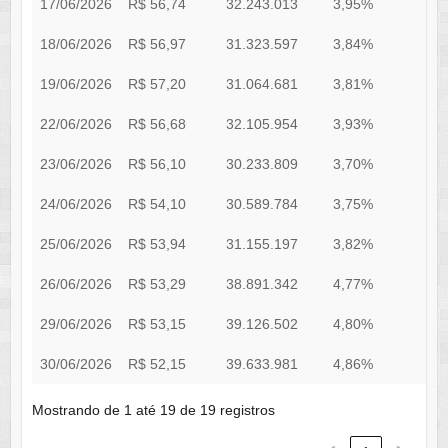
17/06/2026
R$ 56,74
32.243.013
3,95%
R
18/06/2026
R$ 56,97
31.323.597
3,84%
R
19/06/2026
R$ 57,20
31.064.681
3,81%
R
22/06/2026
R$ 56,68
32.105.954
3,93%
R
23/06/2026
R$ 56,10
30.233.809
3,70%
R
24/06/2026
R$ 54,10
30.589.784
3,75%
R
25/06/2026
R$ 53,94
31.155.197
3,82%
R
26/06/2026
R$ 53,29
38.891.342
4,77%
R
29/06/2026
R$ 53,15
39.126.502
4,80%
R
30/06/2026
R$ 52,15
39.633.981
4,86%
R
Mostrando de 1 até 19 de 19 registros