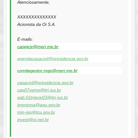
Atenciosamente,
XXXXXXXXXXXXXX
Acionista da Oi S.A.
E-mails:
caopjciv@mprj.mp.br
agendacasacivil@presidencia.gov.br
comitegestor.mgp@mprj.mp.br
casacivil@presidencia.gov.br
cap07vemp@tjrj.jus.br
gab.01trjeciv03@tjrj.jus.br
imprensa@agu.gov.br
min-jgo@tcu.gov.br
invest@oi.net.br